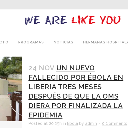
ECTO
PROGRAMAS
NOTICIAS
HERMANAS HOSPITAL
24 NOV
UN NUEVO
FALLECIDO POR ÉBOLA EN
LIBERIA TRES MESES
DESPUÉS DE QUE LA OMS
DIERA POR FINALIZADA LA
EPIDEMIA
Posted at 20:29h
in
Ébola
by
admin
0 Comments