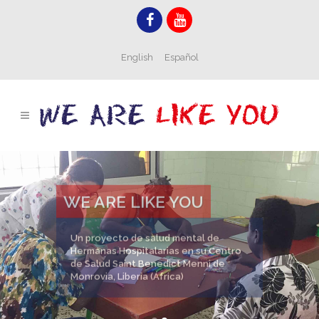
English
Español
WE ARE LIKE YOU
Un proyecto de salud mental de
Hermanas Hospitalarias en su Centro
de Salud Saint Benedict Menni de
Monrovia, Liberia (África)