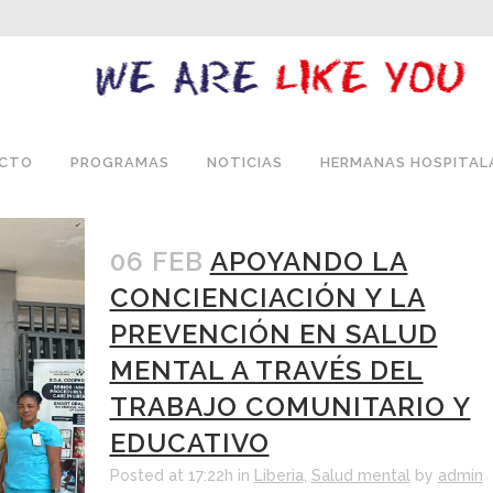
ECTO
PROGRAMAS
NOTICIAS
HERMANAS HOSPITAL
06 FEB
APOYANDO LA
CONCIENCIACIÓN Y LA
PREVENCIÓN EN SALUD
MENTAL A TRAVÉS DEL
TRABAJO COMUNITARIO Y
EDUCATIVO
Posted at 17:22h
in
Liberia
,
Salud mental
by
admin