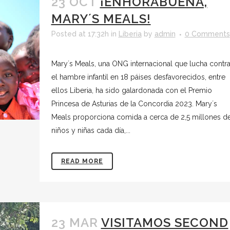
23 OCT
¡ENHORABUENA,
MARY´S MEALS!
Posted at 17:32h
in
Liberia
by
admin
0 Comments
Mary´s Meals, una ONG internacional que lucha contr
el hambre infantil en 18 páises desfavorecidos, entre
ellos Liberia, ha sido galardonada con el Premio
Princesa de Asturias de la Concordia 2023. Mary´s
Meals proporciona comida a cerca de 2,5 millones d
niños y niñas cada día,...
READ MORE
23 MAR
VISITAMOS SECOND