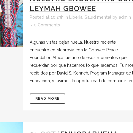
LEYMAH GBOWEE
Posted at 10:23h
in
Liberia
,
Salud mental
by
admin
0 Comments
Algunas visitas dejan huella. Nuestro reciente
encuentro en Monrovia con la Gbowee Peace
Foundation Africa fue uno de esos momentos que
recuerdan por qué hacemos lo que hacemos. Fuimo
recibidos por David S. Konneh, Program Manager de 
Fundación, y tuvimos la oportunidad de compartir un..
READ MORE