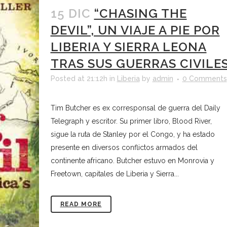
15 DIC
“CHASING THE
DEVIL”, UN VIAJE A PIE POR
LIBERIA Y SIERRA LEONA
TRAS SUS GUERRAS CIVILE
Posted at 21:12h
in
Liberia
by
admin
0 Comments
Tim Butcher es ex corresponsal de guerra del Daily
Telegraph y escritor. Su primer libro, Blood River,
sigue la ruta de Stanley por el Congo, y ha estado
presente en diversos conflictos armados del
continente africano. Butcher estuvo en Monrovia y
Freetown, capitales de Liberia y Sierra...
READ MORE