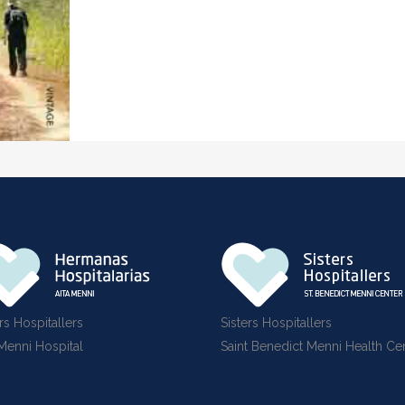
rs Hospitallers
Sisters Hospitallers
 Menni Hospital
Saint Benedict Menni Health Ce