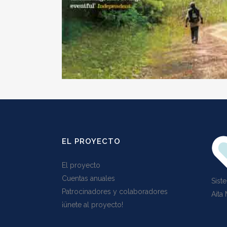
EL PROYECTO
El proyecto
Cuentas anuales
Siste
Patrocinadores y colaboradores
Aita
¡ünete al proyecto!