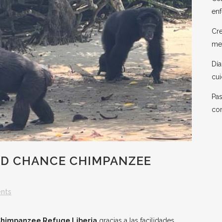
enf
Cre
me
Día
cui
Pas
co
ND CHANCE CHIMPANZEE
nts
himpanzee Refuge Liberia
gracias a las facilidades