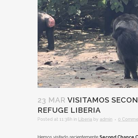
23 MAR
VISITAMOS SECO
REFUGE LIBERIA
Posted at 11:38h
in
Liberia
by
admin
0 Comme
Hemos visitado recientemente
Second Chance C