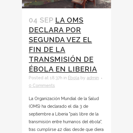
04 SEP
LA OMS
DECLARA POR
SEGUNDA VEZ EL
FIN DE LA
TRANSMISIÓN DE
ÉBOLA EN LIBERIA
Posted at 18:37h
in
Ébola
by
admin
0 Comments
La Organización Mundial de la Salud
(OMS) ha declarado el día 3 de
septiembre a Liberia "país libre de la
transmisión entre humanos del ébola",
tras cumplirse 42 días desde que diera