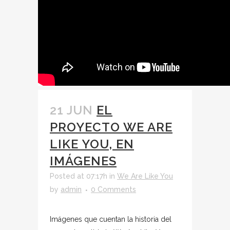
21 JUN
EL
PROYECTO WE ARE
LIKE YOU, EN
IMÁGENES
Posted at 07:17h
in
We Are Like You
by
admin
0 Comments
Imágenes que cuentan la historia del