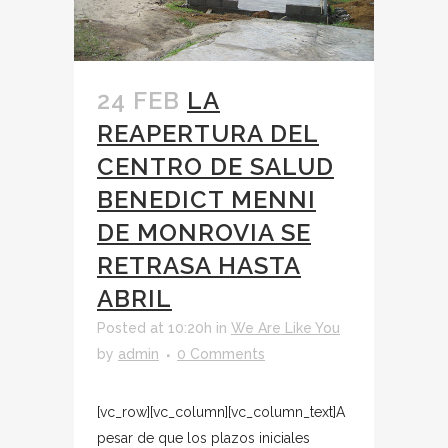
24 FEB
LA
REAPERTURA DEL
CENTRO DE SALUD
BENEDICT MENNI
DE MONROVIA SE
RETRASA HASTA
ABRIL
Posted at 10:20h
in
We Are Like You
by
admin
0 Comments
[vc_row][vc_column][vc_column_text]A
pesar de que los plazos iniciales