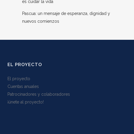
es cuidar la vida
Pascua: un mensaje de esperanza, dignidad y
nuevos comienzos
EL PROYECTO
El proyecto
Cuentas anuales
Patrocinadores y colaboradores
¡ünete al proyecto!