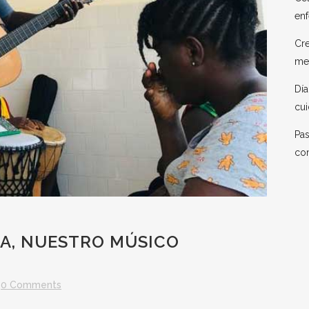
enf
Cre
me
Día
cui
Pas
co
A, NUESTRO MÚSICO
0 Comments