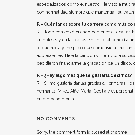
especializados como el nuestro. He visto a muchas
con normalidad siempre que mantengan su tratam
P.– Cuéntanos sobre tu carrera como músico e
R.– Todo comenzó cuando comencé a tocar en b
en hoteles y en las calles. En un hotel conocí a u
lo que hacía y me pidió que compusiera una canci
adolescentes. Hice la canción y me invitó a su ca
decidieron financiarme la grabación de un disco, qu
P.– ¿Hay algo más que te gustaría decirnos?
R.– Sí, me gustaría dar las gracias a Hermanas Hosp
hermanas, Mikel, Alfie, Marta, Cecilia y el persona
enfermedad mental.
NO COMMENTS
Sorry, the comment form is closed at this time.