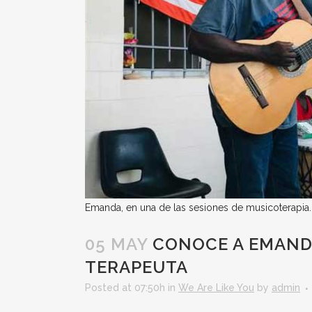
Emanda, en una de las sesiones de musicoterapia.
05 MAY
CONOCE A EMAND
TERAPEUTA
Posted at 07:50h
in
We Are Like You
by
admin