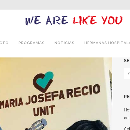
ECTO
PROGRAMAS
NOTICIAS
HERMANAS HOSPITAL
S
R
Hoy
en 
Cel