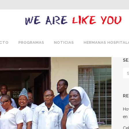
ECTO
PROGRAMAS
NOTICIAS
HERMANAS HOSPITAL
S
R
Hoy
en 
Cel