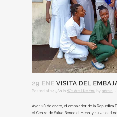
29 ENE
VISITA DEL EMBAJ
Posted at 14:58h
in
We Are Like You
by
admin
Ayer, 28 de enero, el embajador de la República Fe
el Centro de Salud Benedict Menni y su Unidad de 