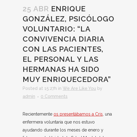
25 ABR
ENRIQUE
GONZÁLEZ, PSICÓLOGO
VOLUNTARIO: “LA
CONVIVENCIA DIARIA
CON LAS PACIENTES,
EL PERSONAL Y LAS
HERMANAS HA SIDO
MUY ENRIQUECEDORA”
Posted at 15:27h
in
We Are Like You
by
admin
0 Comments
Recientemente
os presentábamos a Cris
, una
enfermera voluntaria que nos estuvo
ayudando durante los meses de enero y