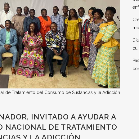
enf
Cre
me
Día
cui
Pas
co
onal de Tratamiento del Consumo de Sustancias y la Adicción
ADOR, INVITADO A AYUDAR A
O NACIONAL DE TRATAMIENTO
CIAS Y LA ADICCIÓN