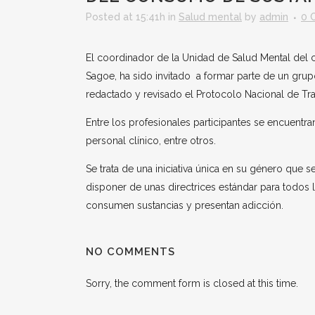
Posted at 15:41h
in
Salud mental
by
admin
0 
El coordinador de la Unidad de Salud Mental del
Sagoe, ha sido invitado a formar parte de un grupo
redactado y revisado el Protocolo Nacional de Tr
Entre los profesionales participantes se encuentr
personal clínico, entre otros.
Se trata de una iniciativa única en su género que s
disponer de unas directrices estándar para todos 
consumen sustancias y presentan adicción.
NO COMMENTS
Sorry, the comment form is closed at this time.