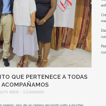
enf
Cre
me
Día
cui
Pas
co
TO QUE PERTENECE A TODAS
UE ACOMPAÑAMOS
ou
by
admin
0 Comments
n premio, sino de un camino recorrido junto a muchas