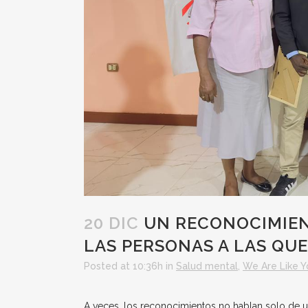
20 DIC
UN RECONOCIMIEN
LAS PERSONAS A LAS Q
Posted at 10:36h
in
Salud mental
,
We Are Like Y
A veces, los reconocimientos no hablan solo de u