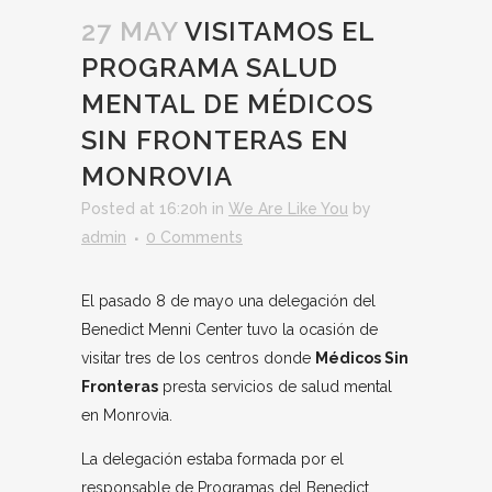
27 MAY
VISITAMOS EL
PROGRAMA SALUD
MENTAL DE MÉDICOS
SIN FRONTERAS EN
MONROVIA
Posted at 16:20h
in
We Are Like You
by
admin
0 Comments
El pasado 8 de mayo una delegación del
Benedict Menni Center tuvo la ocasión de
visitar tres de los centros donde
Médicos Sin
Fronteras
presta servicios de salud mental
en Monrovia.
La delegación estaba formada por el
responsable de Programas del Benedict