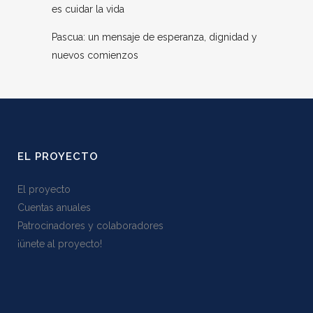
es cuidar la vida
Pascua: un mensaje de esperanza, dignidad y
nuevos comienzos
EL PROYECTO
El proyecto
Cuentas anuales
Patrocinadores y colaboradores
¡ünete al proyecto!