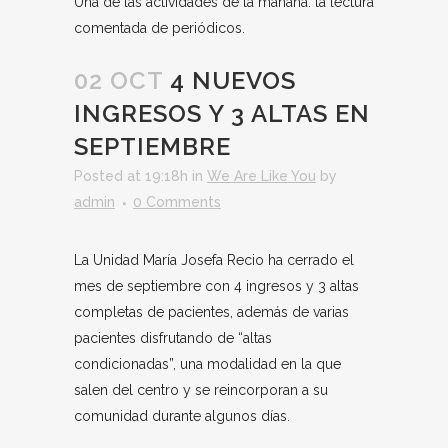
Una de las actividades de la mañana: la lectura
comentada de periódicos.
02 OCT
4 NUEVOS
INGRESOS Y 3 ALTAS EN
SEPTIEMBRE
Posted at 19:18h
in
We Are Like You
by
admin
0 Comments
La Unidad María Josefa Recio ha cerrado el
mes de septiembre con 4 ingresos y 3 altas
completas de pacientes, además de varias
pacientes disfrutando de “altas
condicionadas”, una modalidad en la que
salen del centro y se reincorporan a su
comunidad durante algunos días.