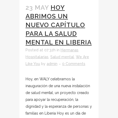
23 MAY
HOY
ABRIMOS UN
NUEVO CAPÍTULO
PARA LA SALUD
MENTAL EN LIBERIA
Posted at 07:32h
in
Hermanas
Hospitalarias
,
Salud mental
,
We Are
Like You
by
admin
0 Comments
Hoy, en WALY celebramos la
inauguración de una nueva instalación
de salud mental, un proyecto creado
para apoyar la recuperación, la
dignidad y la esperanza de personas y
familias en Liberia Hoy es un día de