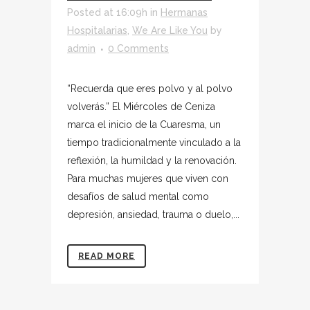
Posted at 16:09h
in
Hermanas
Hospitalarias
,
We Are Like You
by
admin
0 Comments
“Recuerda que eres polvo y al polvo
volverás.” El Miércoles de Ceniza
marca el inicio de la Cuaresma, un
tiempo tradicionalmente vinculado a la
reflexión, la humildad y la renovación.
Para muchas mujeres que viven con
desafíos de salud mental como
depresión, ansiedad, trauma o duelo,...
READ MORE