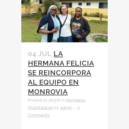
04 JUL
LA
HERMANA FELICIA
SE REINCORPORA
AL EQUIPO EN
MONROVIA
Posted at 16:57h
in
Hermanas
Hospitalarias
by
admin
0
Comments