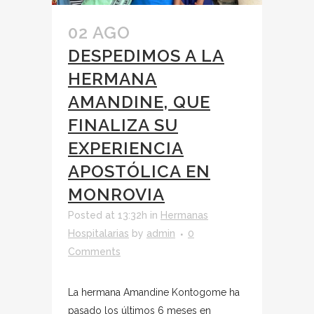
02 AGO
DESPEDIMOS A LA
HERMANA
AMANDINE, QUE
FINALIZA SU
EXPERIENCIA
APOSTÓLICA EN
MONROVIA
Posted at 13:32h
in
Hermanas
Hospitalarias
by
admin
0
Comments
La hermana Amandine Kontogome ha
pasado los últimos 6 meses en