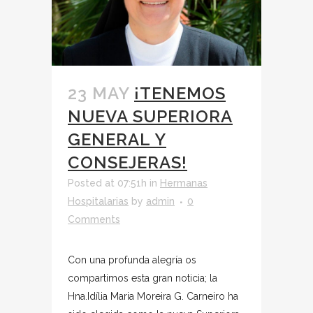
23 MAY
¡TENEMOS
NUEVA SUPERIORA
GENERAL Y
CONSEJERAS!
Posted at 07:51h
in
Hermanas
Hospitalarias
by
admin
0
Comments
Con una profunda alegría os
compartimos esta gran noticia; la
Hna.Idília Maria Moreira G. Carneiro ha