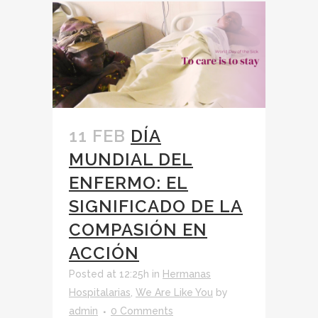
11 FEB
DÍA
MUNDIAL DEL
ENFERMO: EL
SIGNIFICADO DE LA
COMPASIÓN EN
ACCIÓN
Posted at 12:25h
in
Hermanas
Hospitalarias
,
We Are Like You
by
admin
0 Comments