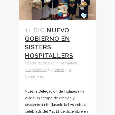
11 DIC
NUEVO
GOBIERNO EN
SISTERS
HOSPITALLERS
Posted at 20:02h
in
Hermanas
Hospitalarias
by
admin
0
Comments
Nuestra Delegación de Inglaterra ha
vivido un tiempo de oración y
discernimiento durante la I Asamblea,
celebrada del 7 al 12 de diciembre en