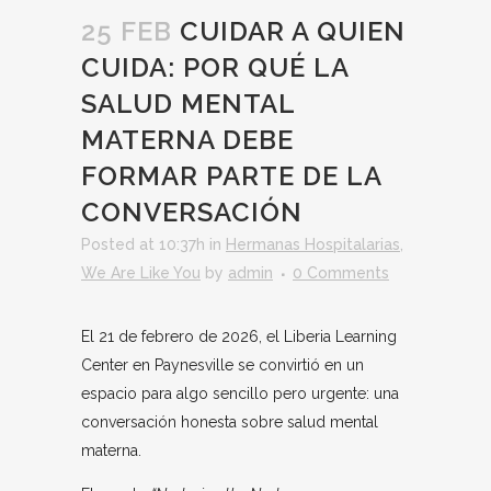
25 FEB
CUIDAR A QUIEN
CUIDA: POR QUÉ LA
SALUD MENTAL
MATERNA DEBE
FORMAR PARTE DE LA
CONVERSACIÓN
Posted at 10:37h
in
Hermanas Hospitalarias
,
We Are Like You
by
admin
0 Comments
El 21 de febrero de 2026, el Liberia Learning
Center en Paynesville se convirtió en un
espacio para algo sencillo pero urgente: una
conversación honesta sobre salud mental
materna.