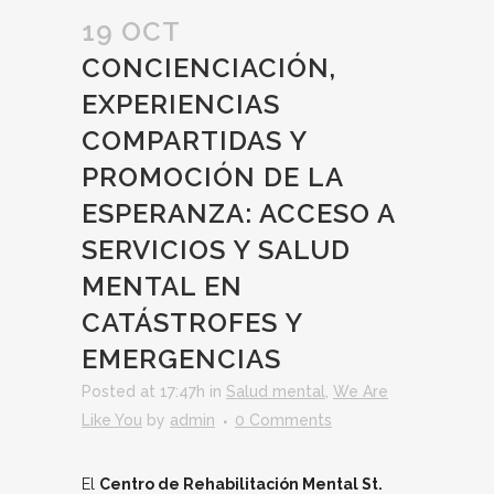
19 OCT
CONCIENCIACIÓN,
EXPERIENCIAS
COMPARTIDAS Y
PROMOCIÓN DE LA
ESPERANZA: ACCESO A
SERVICIOS Y SALUD
MENTAL EN
CATÁSTROFES Y
EMERGENCIAS
Posted at 17:47h
in
Salud mental
,
We Are
Like You
by
admin
0 Comments
El
Centro de Rehabilitación Mental St.