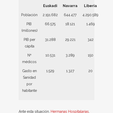
Euskadi
Navarra
Liberia
Población
2.191.682
644.477
4.290.589
PIB
66.575
18.121
1.469
(millones)
PIB per
31.288
29.221
342
cápita
Nº
10.531
3.289
150
médicos
Gasto en
1.529
1.327
20
Sanidad
por
habitante
Ante esta situación,
Hermanas Hospitalarias
,