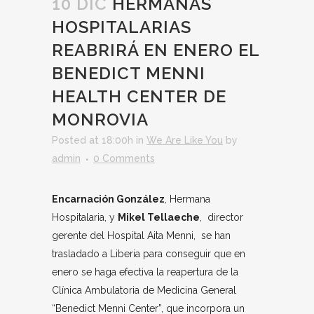
10 DIC
HERMANAS
HOSPITALARIAS
REABRIRÁ EN ENERO EL
BENEDICT MENNI
HEALTH CENTER DE
MONROVIA
Posted at 18:00h
in
We Are Like You
by
admin
0 Comments
Encarnación González
, Hermana
Hospitalaria, y
Mikel Tellaeche
, director
gerente del Hospital Aita Menni, se han
trasladado a Liberia para conseguir que en
enero se haga efectiva la reapertura de la
Clínica Ambulatoria de Medicina General
“Benedict Menni Center”, que incorpora un