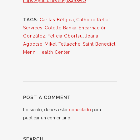
https://youtu.be/ed5o846SFlQ
TAGS:
Caritas Bélgica
,
Catholic Relief
Services
,
Colette Banka
,
Encarnación
González
,
Felicia Gbortsu
,
Joana
Agbotse
,
Mikel Tellaeche
,
Saint Benedict
Menni Health Center
POST A COMMENT
Lo siento, debes estar
conectado
para
publicar un comentario.
SEARCH