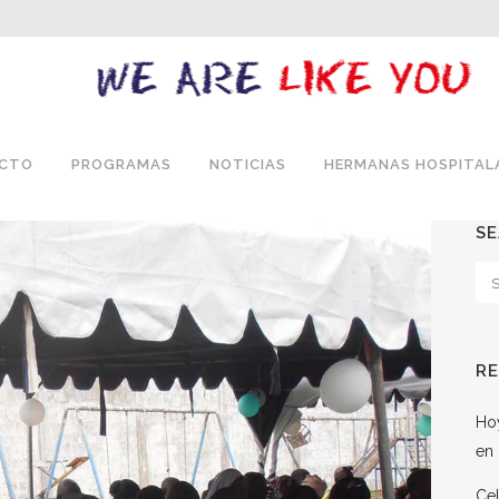
ECTO
PROGRAMAS
NOTICIAS
HERMANAS HOSPITAL
S
R
Hoy
en 
Cel