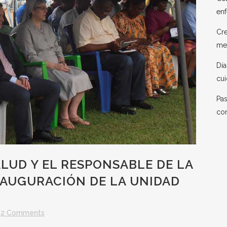
enf
Cre
me
Día
cui
Pas
co
ALUD Y EL RESPONSABLE DE LA
INAUGURACIÓN DE LA UNIDAD
2 Comments