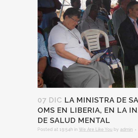
07 DIC
LA MINISTRA DE S
OMS EN LIBERIA, EN LA 
DE SALUD MENTAL
Posted at 19:54h
in
We Are Like You
by
admin