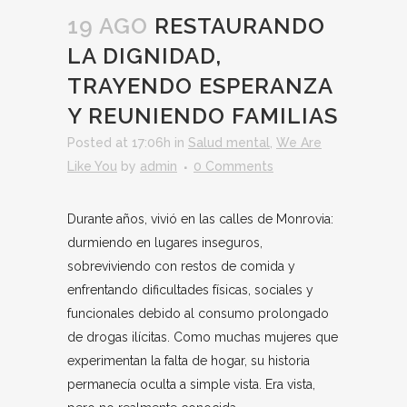
19 AGO
RESTAURANDO
LA DIGNIDAD,
TRAYENDO ESPERANZA
Y REUNIENDO FAMILIAS
Posted at 17:06h
in
Salud mental
,
We Are
Like You
by
admin
0 Comments
Durante años, vivió en las calles de Monrovia:
durmiendo en lugares inseguros,
sobreviviendo con restos de comida y
enfrentando dificultades físicas, sociales y
funcionales debido al consumo prolongado
de drogas ilícitas. Como muchas mujeres que
experimentan la falta de hogar, su historia
permanecía oculta a simple vista. Era vista,