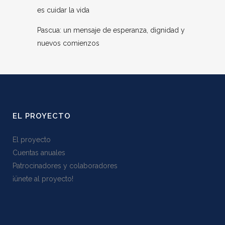
es cuidar la vida
Pascua: un mensaje de esperanza, dignidad y
nuevos comienzos
EL PROYECTO
El proyecto
Cuentas anuales
Patrocinadores y colaboradores
¡ünete al proyecto!