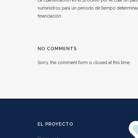
La cuantificación es el proceso por el cual un p
suministros para un periodo de tiempo determinad
financiación.
NO COMMENTS
Sorry, the comment form is closed at this time.
EL PROYECTO