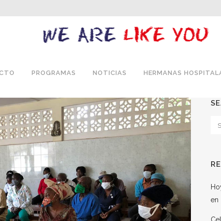
ECTO
PROGRAMAS
NOTICIAS
HERMANAS HOSPITAL
S
R
Hoy
en 
Cel