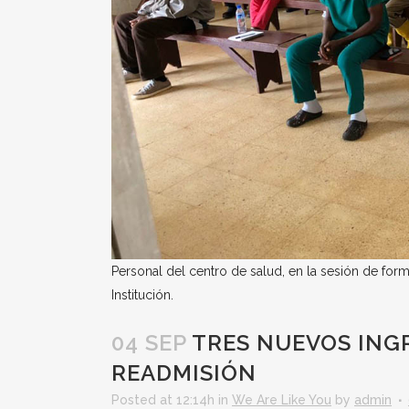
Personal del centro de salud, en la sesión de form
Institución.
04 SEP
TRES NUEVOS ING
READMISIÓN
Posted at 12:14h
in
We Are Like You
by
admin