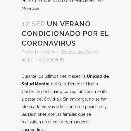
en el Centro de Salud San Benito Menni de
Monrovia.
12 SEP
UN VERANO
CONDICIONADO POR EL
CORONAVIRUS
Posted at 18:50h
in
We Are Like You
by
admin
0 Comments
Durante los últimos tres meses, la
Unidad de
Salud Mental
del Saint Benedict Health
Center ha continuado con su funcionamiento
a pesar del Covid-19. Sin embargo, no se han
efectuado nuevas admisiones de pacientes y
las reuniones con las familias que se
realizaban en el cento permanecen
suspendidas.