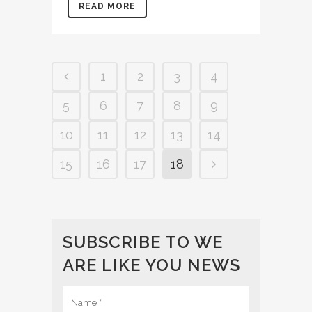
READ MORE
1
2
3
4
5
6
7
8
9
10
11
12
13
14
15
16
17
18
SUBSCRIBE TO WE
ARE LIKE YOU NEWS