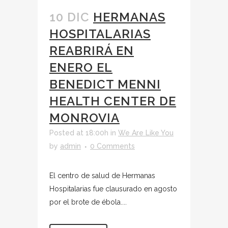
10 DIC
HERMANAS
HOSPITALARIAS
REABRIRÁ EN
ENERO EL
BENEDICT MENNI
HEALTH CENTER DE
MONROVIA
Posted at 18:00h
in
We Are Like You
by
admin
0 Comments
El centro de salud de Hermanas
Hospitalarias fue clausurado en agosto
por el brote de ébola....