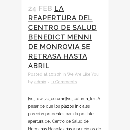
24 FEB
LA
REAPERTURA DEL
CENTRO DE SALUD
BENEDICT MENNI
DE MONROVIA SE
RETRASA HASTA
ABRIL
Posted at 10:20h
in
We Are Like You
by
admin
0 Comments
[vc_row][vc_column][vc_column_text]A
pesar de que los plazos iniciales
parecían prudentes para la posible
apertura del Centro de Salud de
Hermanas Hospitalarias a principios de