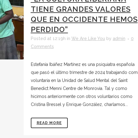
TIENE GRANDES VALORES
QUE EN OCCIDENTE HEMOS
PERDIDO”
Posted at 12:19h
in
We Are Like You
by
admin
0
Comments
Estefanía Ibáñez Martínez es una psiquiatra española
que pasó el último trimestre de 2024 trabajando co
voluntaria en la Unidad de Salud Mental del Saint
Benedict Menni Centre de Monrovia. Tal y como
hicimos anteriormente con otros voluntarios como
Cristina Bressel y Enrique González, charlamos...
READ MORE