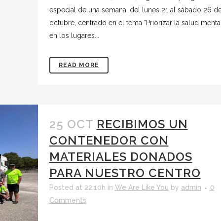
especial de una semana, del lunes 21 al sábado 26 d
octubre, centrado en el tema "Priorizar la salud menta
en los lugares...
READ MORE
25 OCT
RECIBIMOS UN
CONTENEDOR CON
MATERIALES DONADOS
PARA NUESTRO CENTRO
Posted at 22:10h
in
We Are Like You
by
admin
0
Comments