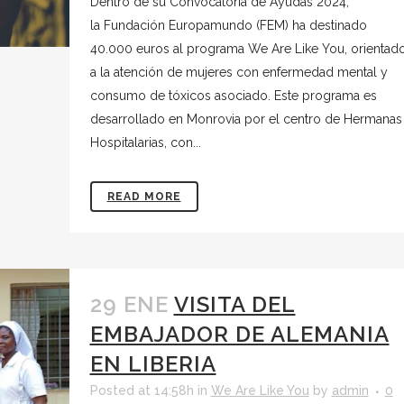
Dentro de su Convocatoria de Ayudas 2024,
la Fundación Europamundo (FEM) ha destinado
40.000 euros al programa We Are Like You, orientad
a la atención de mujeres con enfermedad mental y
consumo de tóxicos asociado. Este programa es
desarrollado en Monrovia por el centro de Hermanas
Hospitalarias, con...
READ MORE
29 ENE
VISITA DEL
EMBAJADOR DE ALEMANIA
EN LIBERIA
Posted at 14:58h
in
We Are Like You
by
admin
0