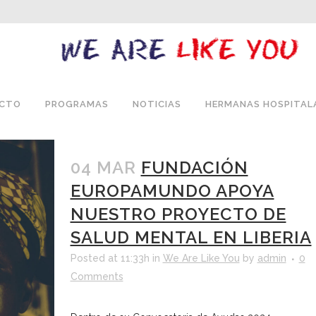
ECTO
PROGRAMAS
NOTICIAS
HERMANAS HOSPITAL
04 MAR
FUNDACIÓN
EUROPAMUNDO APOYA
NUESTRO PROYECTO DE
SALUD MENTAL EN LIBERIA
Posted at 11:33h
in
We Are Like You
by
admin
0
Comments