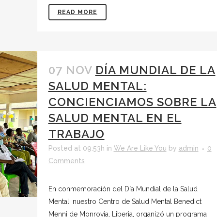
READ MORE
07 NOV
DÍA MUNDIAL DE LA
SALUD MENTAL:
CONCIENCIAMOS SOBRE LA
SALUD MENTAL EN EL
TRABAJO
Posted at 09:53h
in
We Are Like You
by
admin
0
Comments
En conmemoración del Día Mundial de la Salud
Mental, nuestro Centro de Salud Mental Benedict
Menni de Monrovia, Liberia, organizó un programa