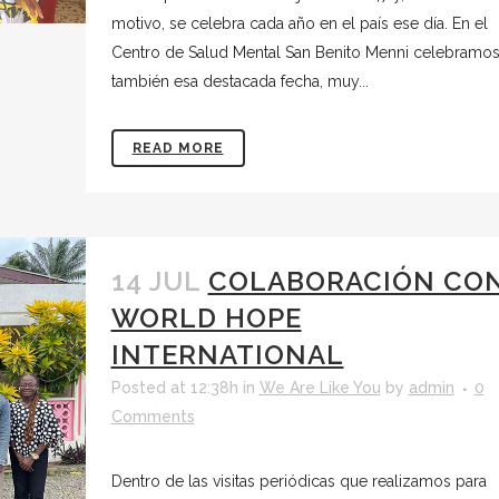
motivo, se celebra cada año en el país ese día. En el
Centro de Salud Mental San Benito Menni celebramo
también esa destacada fecha, muy...
READ MORE
14 JUL
COLABORACIÓN CO
WORLD HOPE
INTERNATIONAL
Posted at 12:38h
in
We Are Like You
by
admin
0
Comments
Dentro de las visitas periódicas que realizamos para