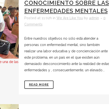
CONOCIMIENTO SOBRE LAS
ENFERMEDADES MENTALES
Posted at 11:02h
in
We Are Like You
by
admin
0
Comments
Entre nuestros objetivos no sólo está atender a
personas con enfermedad mental, sino también
realizar una labor educativa y de concienciación ante
este problema, en un país en el que existen aún
 una de las
demasiado desconocimiento ante la realidad de esta
enfermedades y , consecuentemente, un elevado...
READ MORE