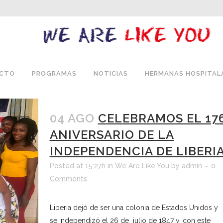
ECTO
PROGRAMAS
NOTICIAS
HERMANAS HOSPITAL
04 AGO
CELEBRAMOS EL 17
ANIVERSARIO DE LA
INDEPENDENCIA DE LIBERI
Posted at 15:27h
in
We Are Like You
by
admin
0
Comments
Liberia dejó de ser una colonia de Estados Unidos y
se independizó el 26 de julio de 1847 y, con este