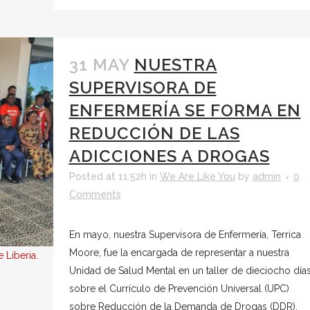
31 MAY
NUESTRA
SUPERVISORA DE
ENFERMERÍA SE FORMA EN
REDUCCIÓN DE LAS
ADICCIONES A DROGAS
Posted at 11:52h
in
We Are Like You
by
admin
0
Comments
En mayo, nuestra Supervisora de Enfermería, Terrica
Moore, fue la encargada de representar a nuestra
 Liberia.
Unidad de Salud Mental en un taller de dieciocho día
sobre el Currículo de Prevención Universal (UPC)
sobre Reducción de la Demanda de Drogas (DDR),