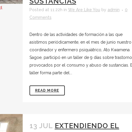
SUSTANCIAS
d.
Posted at 11:22h
in
We Are Like You
by
admin
0
Comments
Dentro de las actividades de formación a las que
asistimos periódicamente, en el mes de junio nuestro
coordinador y enfermero psiquiátrico, Ato Kwamena
Sagoe, participó en un taller de 9 días sobre trastorn
provocados por el consumo y abuso de sustancias. E
taller forma parte del...
READ MORE
13 JUL
EXTENDIENDO EL