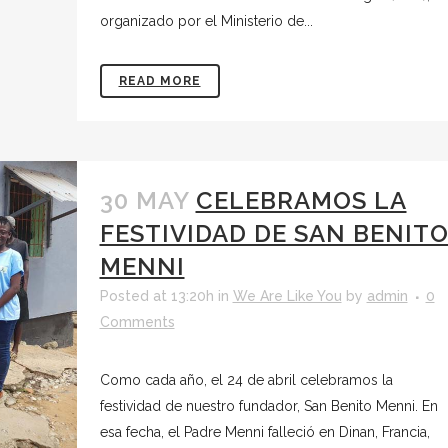
organizado por el Ministerio de...
READ MORE
30 MAY
CELEBRAMOS LA
FESTIVIDAD DE SAN BENIT
MENNI
Posted at 13:20h
in
We Are Like You
by
admin
0
Comments
Como cada año, el 24 de abril celebramos la
festividad de nuestro fundador, San Benito Menni. En
esa fecha, el Padre Menni falleció en Dinan, Francia,