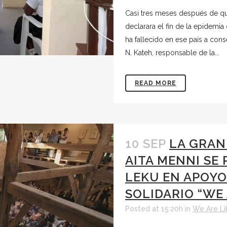
Casi tres meses después de qu
declarara el fin de la epidemia
ha fallecido en ese país a con
N. Kateh, responsable de la...
READ MORE
10 SEP
LA GRAN
AITA MENNI SE 
LEKU EN APOYO
SOLIDARIO “WE 
Posted at 15:20h
in
We Are Li