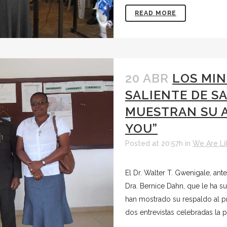
READ MORE
20 ABR
LOS MIN
SALIENTE DE SA
MUESTRAN SU A
YOU”
Posted at 20:57h
in
We Are Li
El Dr. Walter T. Gwenigale, ante
Dra. Bernice Dahn, que le ha sus
han mostrado su respaldo al p
dos entrevistas celebradas la p