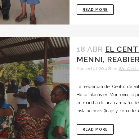
READ MORE
18 ABR
EL CENT
MENNI, REABIE
Posted at 20:42h
in
We Are Li
La reapertura del Centro de Sa
Hospitalarias en Monrovia se pr
en marcha de una campaña de v
instalaciones (triaje y zona de ai
READ MORE