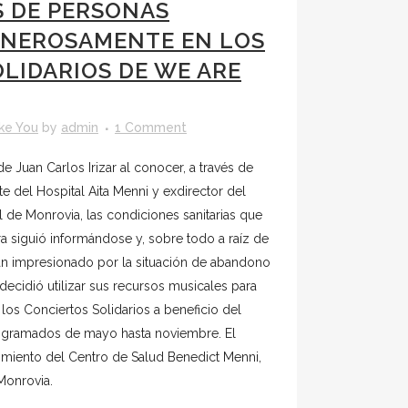
S DE PERSONAS
NEROSAMENTE EN LOS
LIDARIOS DE WE ARE
ke You
by
admin
1 Comment
de Juan Carlos Irizar al conocer, a través de
te del Hospital Aita Menni y exdirector del
l de Monrovia, las condiciones sanitarias que
rra siguió informándose y, sobre todo a raíz de
an impresionado por la situación de abandono
ecidió utilizar sus recursos musicales para
los Conciertos Solidarios a beneficio del
rogramados de mayo hasta noviembre. El
enimiento del Centro de Salud Benedict Menni,
Monrovia.