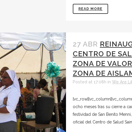
READ MORE
27 ABR
REINAUG
CENTRO DE SAL
ZONA DE VALOR
ZONA DE AISLA
Posted at 17:08h
in
We Are Li
[vc_row][vc_column][vc_column_
ocho meses tras su cierre a cau
festividad de San Benito Menni,
oficial del Centro de Salud Sai