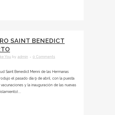
RO SAINT BENEDICT
RTO
ke You
by
admin
0 Comments
lud Saint Benedict Menni de las Hermanas
odujo el pasado día 9 de abril, con la puesta
acunaciones y la inauguración de las nuevas
slamiento)....