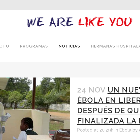
ECTO
PROGRAMAS
NOTICIAS
HERMANAS HOSPITAL
24 NOV
UN NUE
ÉBOLA EN LIBE
DESPUÉS DE QU
FINALIZADA LA 
Posted at 20:29h
in
Ébola
by