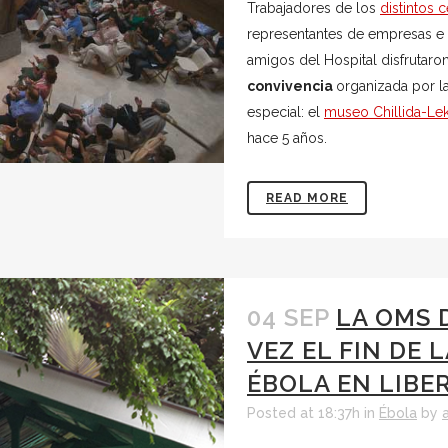
Trabajadores de los
distintos 
representantes de empresas e i
amigos del Hospital disfrutaron
convivencia
organizada por l
especial: el
museo Chillida-Le
hace 5 años.
READ MORE
04 SEP
LA OMS 
VEZ EL FIN DE 
ÉBOLA EN LIBE
Posted at 18:37h
in
Ébola
by