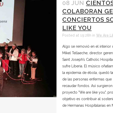
08 JUN
CIENTO
COLABORAN GE
CONCIERTOS SO
LIKE YOU
Posted at 19:28h
in
We Are Li
Algo se removió en el interior 
Mikel Tellaeche, director geren
Saint Joseph’s Catholic Hospita
sufre Liberia. El músico oñatia
la epidemia de ébola, quedó t
de las personas enfermas que d
recaudar fondos. Así surgieron 
proyecto "We are like you", p
objetivo es contribuir al sost
de Hermanas Hospitalarias en 