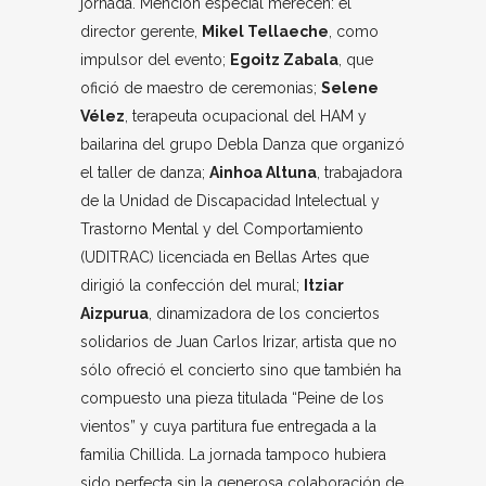
jornada. Mención especial merecen: el
director gerente,
Mikel Tellaeche
, como
impulsor del evento;
Egoitz Zabala
, que
ofició de maestro de ceremonias;
Selene
Vélez
, terapeuta ocupacional del HAM y
bailarina del grupo Debla Danza que organizó
el taller de danza;
Ainhoa Altuna
, trabajadora
de la Unidad de Discapacidad Intelectual y
Trastorno Mental y del Comportamiento
(UDITRAC) licenciada en Bellas Artes que
dirigió la confección del mural;
Itziar
Aizpurua
, dinamizadora de los conciertos
solidarios de Juan Carlos Irizar, artista que no
sólo ofreció el concierto sino que también ha
compuesto una pieza titulada “Peine de los
vientos” y cuya partitura fue entregada a la
familia Chillida. La jornada tampoco hubiera
sido perfecta sin la generosa colaboración de