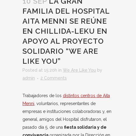
10 SEP
LA GRAN
FAMILIA DEL HOSPITAL
AITA MENNI SE REÚNE
EN CHILLIDA-LEKU EN
APOYO AL PROYECTO
SOLIDARIO “WE ARE
LIKE YOU”
Posted at 15:20h
in
We Are Like You
by
admin
2 Comments
Trabajadores de los
distintos centros de Aita
Menni
, voluntarios, representantes de
empresas e instituciones colaboradoras y, en
general, amigos del Hospital disfrutaron, el
pasado día 5, de una
fiesta solidaria y de
convivencia
organizada por la Dirección en