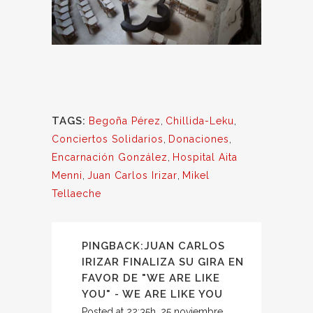
TAGS:
Begoña Pérez
,
Chillida-Leku
,
Conciertos Solidarios
,
Donaciones
,
Encarnación González
,
Hospital Aita
Menni
,
Juan Carlos Irizar
,
Mikel
Tellaeche
PINGBACK:
JUAN CARLOS
IRIZAR FINALIZA SU GIRA EN
FAVOR DE "WE ARE LIKE
YOU" - WE ARE LIKE YOU
Posted at 22:35h, 25 noviembre