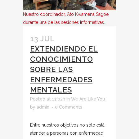
Nuestro coordinador, Ato Kwamena Sagoe,
durante una de las sesiones informativas.
13 JUL
EXTENDIENDO EL
CONOCIMIENTO
SOBRE LAS
ENFERMEDADES
MENTALES
Posted at 11:02h
in
We Are Like You
by
admin
0 Comments
Entre nuestros objetivos no sólo está
atender a personas con enfermedad