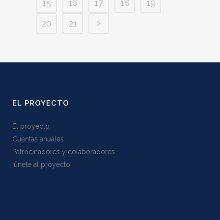
15
16
17
18
19
20
21
EL PROYECTO
El proyecto
Cuentas anuales
Patrocinadores y colaboradores
¡ünete al proyecto!