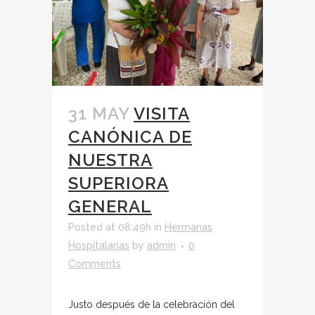
31 MAY
VISITA
CANÓNICA DE
NUESTRA
SUPERIORA
GENERAL
Posted at 08:49h
in
Hermanas
Hospitalarias
by
admin
0
Comments
Justo después de la celebración del