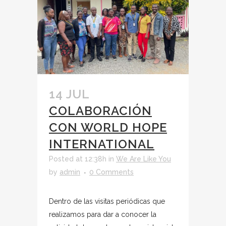
14 JUL
COLABORACIÓN
CON WORLD HOPE
INTERNATIONAL
Posted at 12:38h
in
We Are Like You
by
admin
0 Comments
Dentro de las visitas periódicas que
realizamos para dar a conocer la