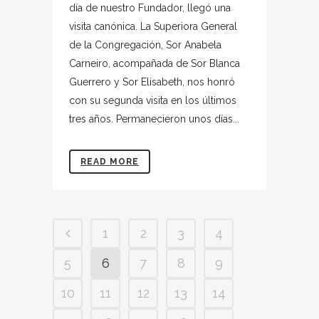
día de nuestro Fundador, llegó una
visita canónica. La Superiora General
de la Congregación, Sor Anabela
Carneiro, acompañada de Sor Blanca
Guerrero y Sor Elisabeth, nos honró
con su segunda visita en los últimos
tres años. Permanecieron unos días...
READ MORE
1
2
3
4
5
6
7
8
9
10
11
12
13
14