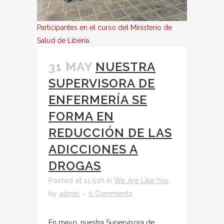
Participantes en el curso del Ministerio de
Salud de Liberia.
31 MAY
NUESTRA
SUPERVISORA DE
ENFERMERÍA SE
FORMA EN
REDUCCIÓN DE LAS
ADICCIONES A
DROGAS
Posted at 11:52h
in
We Are Like You
by
admin
0 Comments
En mayo, nuestra Supervisora de