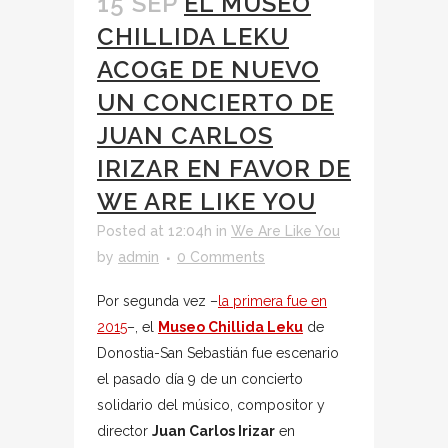
15 SEP
EL MUSEO
CHILLIDA LEKU
ACOGE DE NUEVO
UN CONCIERTO DE
JUAN CARLOS
IRIZAR EN FAVOR DE
WE ARE LIKE YOU
Posted at 12:04h
in
We Are Like You
by
admin
0 Comments
Por segunda vez –
la primera fue en
2015
–, el
Museo Chillida Leku
de
Donostia-San Sebastián fue escenario
el pasado día 9 de un concierto
solidario del músico, compositor y
director
Juan Carlos Irizar
en