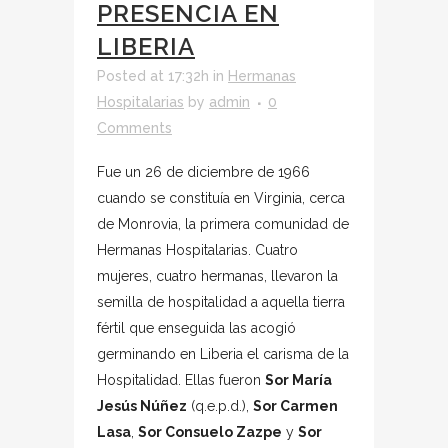
PRESENCIA EN
LIBERIA
Posted at 17:32h
in
Hermanas
Hospitalarias
by
admin
0
Comments
Fue un 26 de diciembre de 1966
cuando se constituía en Virginia, cerca
de Monrovia, la primera comunidad de
Hermanas Hospitalarias. Cuatro
mujeres, cuatro hermanas, llevaron la
semilla de hospitalidad a aquella tierra
fértil que enseguida las acogió
germinando en Liberia el carisma de la
Hospitalidad. Ellas fueron
Sor María
Jesús Núñez
(q.e.p.d.),
Sor Carmen
Lasa
,
Sor Consuelo Zazpe
y
Sor