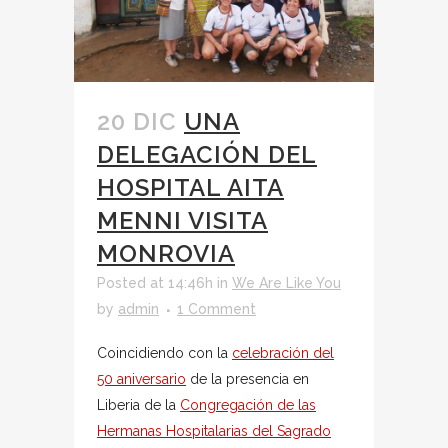
20 DIC
UNA
DELEGACIÓN DEL
HOSPITAL AITA
MENNI VISITA
MONROVIA
Posted at 14:46h
in
We Are Like You
by
admin
1 Comment
Coincidiendo con la
celebración del
50 aniversario
de la presencia en
Liberia de la
Congregación de las
Hermanas Hospitalarias del Sagrado