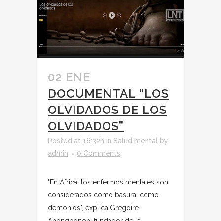
02 ENE
DOCUMENTAL “LOS
OLVIDADOS DE LOS
OLVIDADOS”
Posted at 16:32h
in
Salud mental
by
admin
0 Comments
"En África, los enfermos mentales son
considerados como basura, como
demonios", explica Gregoire
Ahongbonon, fundador de la