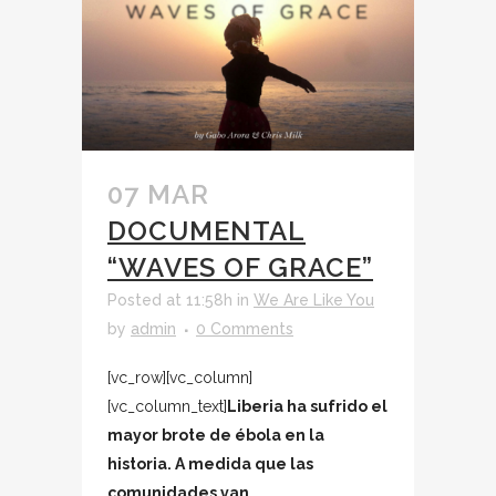
07 MAR
DOCUMENTAL
“WAVES OF GRACE”
Posted at 11:58h
in
We Are Like You
by
admin
0 Comments
[vc_row][vc_column]
[vc_column_text]
Liberia ha sufrido el
mayor brote de ébola en la
historia. A medida que las
comunidades van