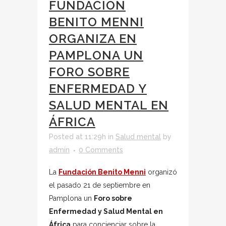
FUNDACIÓN
BENITO MENNI
ORGANIZA EN
PAMPLONA UN
FORO SOBRE
ENFERMEDAD Y
SALUD MENTAL EN
ÁFRICA
Posted at 11:29h
in
Salud mental
by
admin
0 Comments
La
Fundación Benito Menni
organizó
el pasado 21 de septiembre en
Pamplona un
Foro sobre
Enfermedad y Salud Mental en
África
para concienciar sobre la