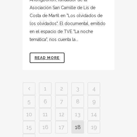
Asociación San Camille de Lis de
Costa de Marfil en "Los olvidados de
los olvidados". El documental, emitido
en el espacio de TVE "La noche
temática", nos cuenta la...
READ MORE
1
2
3
4
5
6
7
8
9
10
11
12
13
14
15
16
17
18
19