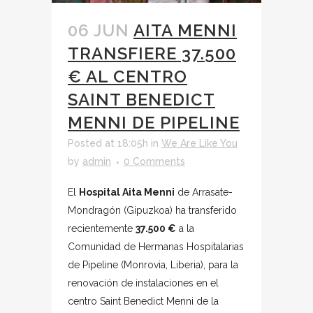
06 JUN
AITA MENNI
TRANSFIERE 37.500
€ AL CENTRO
SAINT BENEDICT
MENNI DE PIPELINE
Posted at 18:05h
in
We Are Like You
by
admin
0 Comments
El
Hospital Aita Menni
de Arrasate-
Mondragón (Gipuzkoa) ha transferido
recientemente
37.500 €
a la
Comunidad de Hermanas Hospitalarias
de Pipeline (Monrovia, Liberia), para la
renovación de instalaciones en el
centro Saint Benedict Menni de la