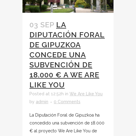
03 SEP
LA
DIPUTACIÓN FORAL
DE GIPUZKOA
CONCEDE UNA
SUBVENCIÓN DE
18.000 € A WE ARE
LIKE YOU
Posted at 12:52h
in
We Are Like You
by
admin
0 Comments
La Diputación Foral de Gipuzkoa ha
concedido una subvención de 18.000
€ al proyecto We Are Like You de