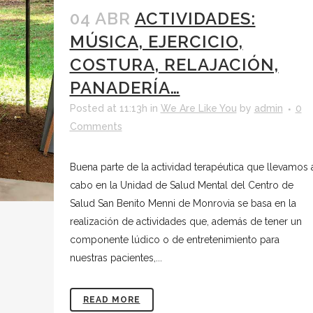
04 ABR
ACTIVIDADES:
MÚSICA, EJERCICIO,
COSTURA, RELAJACIÓN,
PANADERÍA…
Posted at 11:13h
in
We Are Like You
by
admin
0
Comments
Buena parte de la actividad terapéutica que llevamos 
cabo en la Unidad de Salud Mental del Centro de
Salud San Benito Menni de Monrovia se basa en la
realización de actividades que, además de tener un
componente lúdico o de entretenimiento para
nuestras pacientes,...
READ MORE