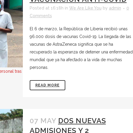
Posted at 16:18h
in
We Are Like You
by
admin
0
Comments
El 6 de marzo, la República de Liberia recibió unas
96.000 dosis de vacunas Covid-19. La llegada de las
vacunas de AstraZeneca significa que se ha
recuperado la esperanza de detener una enfermedad
mundial que ya ha afectado a la vida de muchas
personas.
ersonal tras
READ MORE
07 MAY
DOS NUEVAS
ADMISIONES Y 2