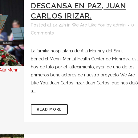
DESCANSA EN PAZ, JUAN
CARLOS IRIZAR.
Posted at 14:22h
in
We Are Like You
by
admin
0
Comments
La familia hospitalaria de Aita Menni y del Saint
Benedict Menni Mental Health Center de Monrovia est
hoy de luto por el fallecimiento, ayer, de uno de los
Aita Menni.
primeros benefactores de nuestro proyecto We Are
Like You, Juan Carlos Irizar. Juan Carlos, que nos dejó
a...
READ MORE