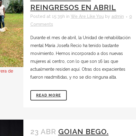
REINGRESOS EN ABRIL
Posted at 15:39h
in
We Are Like You
by
admin
0
Comments
Durante el mes de abril, la Unidad de rehabilitación
mental María Josefa Recio ha tenido bastante
movimiento. Hemos incorporado a dos nuevas
mujeres al centro, con lo que son 16 las que
actualmente residen aquí. Otras dos expacientes
rera de
fueron readmitidas, y no se dio ninguna alta.
READ MORE
23 ABR
GOIAN BEGO.