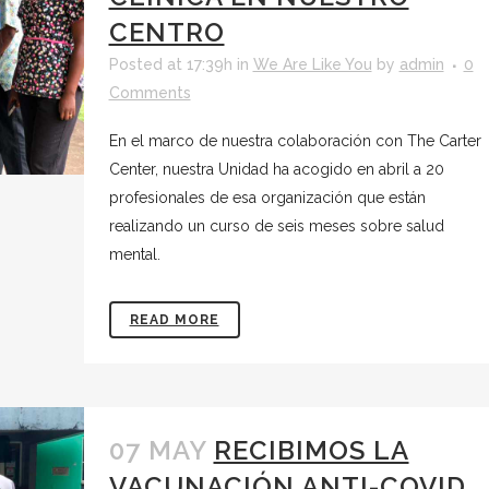
CENTRO
Posted at 17:39h
in
We Are Like You
by
admin
0
Comments
En el marco de nuestra colaboración con The Carter
Center, nuestra Unidad ha acogido en abril a 20
profesionales de esa organización que están
realizando un curso de seis meses sobre salud
mental.
READ MORE
07 MAY
RECIBIMOS LA
VACUNACIÓN ANTI-COVID