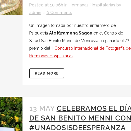
Posted at 10:06h
in
Hermanas Hospitalarias
by
admin
0 Comments
Un imagen tomada por nuestro enfermero de
Psiquiatría
Ato Kwamena Sagoe
en el Centro de
Salud San Benito Menni de Monrovia ha ganado el 2º
premio del
II Concurso Internacional de Fotografía de
Hermanas Hospitalarias
.
READ MORE
13 MAY
CELEBRAMOS EL DÍ
DE SAN BENITO MENNI CO
#UNADOSISDEESPERANZA