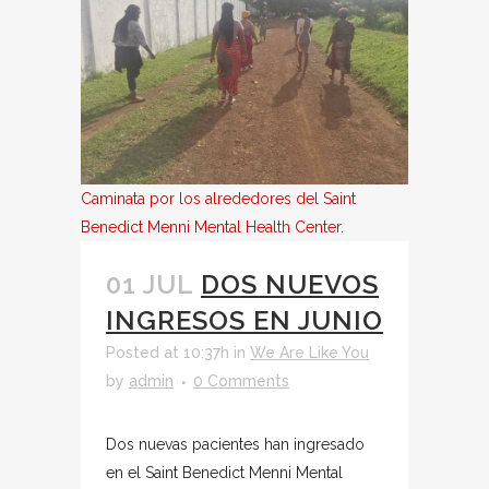
Caminata por los alrededores del Saint
Benedict Menni Mental Health Center.
01 JUL
DOS NUEVOS
INGRESOS EN JUNIO
Posted at 10:37h
in
We Are Like You
by
admin
0 Comments
Dos nuevas pacientes han ingresado
en el Saint Benedict Menni Mental