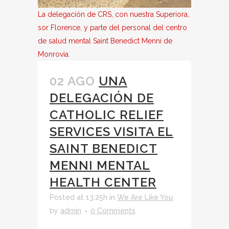
La delegación de CRS, con nuestra Superiora,
sor Florence, y parte del personal del centro
de salud mental Saint Benedict Menni de
Monrovia.
02 AGO
UNA
DELEGACIÓN DE
CATHOLIC RELIEF
SERVICES VISITA EL
SAINT BENEDICT
MENNI MENTAL
HEALTH CENTER
Posted at 13:25h
in
We Are Like You
by
admin
0 Comments