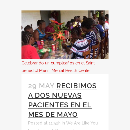
Celebrando un cumpleaños en el Saint
benedict Menni Mental Health Center.
29 MAY
RECIBIMOS
A DOS NUEVAS
PACIENTES EN EL
MES DE MAYO
Posted at 11:52h
in
We Are Like You