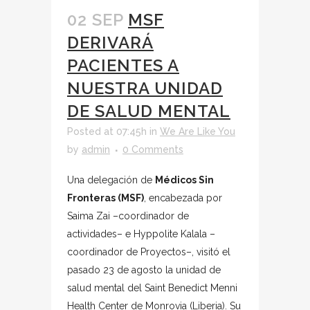
02 SEP
MSF
DERIVARÁ
PACIENTES A
NUESTRA UNIDAD
DE SALUD MENTAL
Posted at 07:45h
in
We Are Like You
by
admin
0 Comments
Una delegación de
Médicos Sin
Fronteras (MSF)
, encabezada por
Saima Zai –coordinador de
actividades– e Hyppolite Kalala –
coordinador de Proyectos–, visitó el
pasado 23 de agosto la unidad de
salud mental del Saint Benedict Menni
Health Center de Monrovia (Liberia). Su