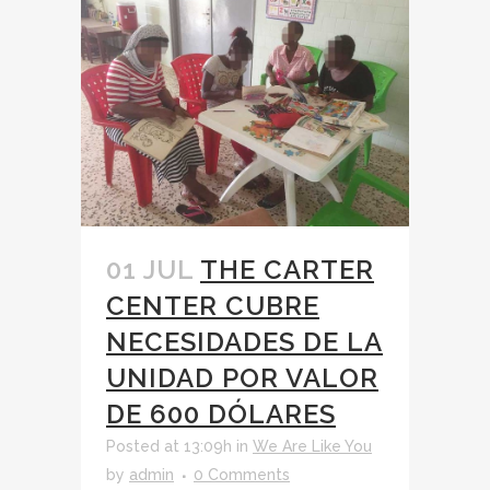
01 JUL
THE CARTER
CENTER CUBRE
NECESIDADES DE LA
UNIDAD POR VALOR
DE 600 DÓLARES
Posted at 13:09h
in
We Are Like You
by
admin
0 Comments