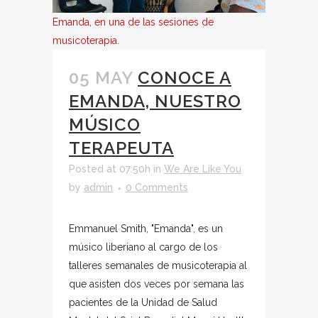
Emanda, en una de las sesiones de
musicoterapia.
05 MAY
CONOCE A
EMANDA, NUESTRO
MÚSICO
TERAPEUTA
Posted at 07:50h
in
We Are Like You
by
admin
0 Comments
Emmanuel Smith, "Emanda", es un
músico liberiano al cargo de los
talleres semanales de musicoterapia al
que asisten dos veces por semana las
pacientes de la Unidad de Salud