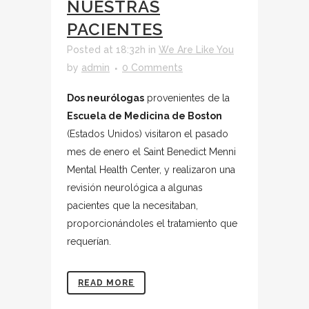
NUESTRAS
PACIENTES
Posted at 18:32h
in
We Are Like You
by
admin
0 Comments
Dos neurólogas
provenientes de la
Escuela de Medicina de Boston
(Estados Unidos) visitaron el pasado
mes de enero el Saint Benedict Menni
Mental Health Center, y realizaron una
revisión neurológica a algunas
pacientes que la necesitaban,
proporcionándoles el tratamiento que
requerían.
READ MORE