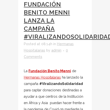
FUNDACIÓN
BENITO MENNI
LANZA LA
CAMPAÑA
#VIRALIZANDOSOLIDARIDA
Posted at 08:14h
in
Hermanas
Hospitalarias
by
admin
0
Comments
La
Fundación Benito Menni
de
Hermanas Hospitalarias
ha lanzado la
campaña
#ViralizandoSolidaridad
para captar donaciones destinadas a
ayudar a que centros de la Institución
en África y Asia puedan hacer frente a
la pandemia de Covid-19 mediante la