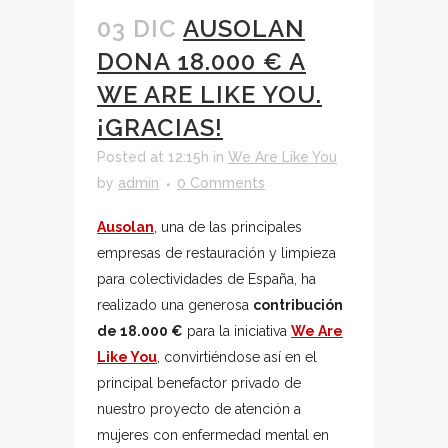
03 DIC
AUSOLAN
DONA 18.000 € A
WE ARE LIKE YOU.
¡GRACIAS!
Posted at 12:15h
in
We Are Like You
by
admin
0 Comments
Ausolan
, una de las principales
empresas de restauración y limpieza
para colectividades de España, ha
realizado una generosa
contribución
de 18.000 €
para la iniciativa
We Are
Like You
, convirtiéndose así en el
principal benefactor privado de
nuestro proyecto de atención a
mujeres con enfermedad mental en