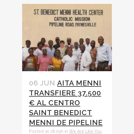
06 JUN
AITA MENNI
TRANSFIERE 37.500
€ AL CENTRO
SAINT BENEDICT
MENNI DE PIPELINE
Posted at 18:05h
in
We Are Like You