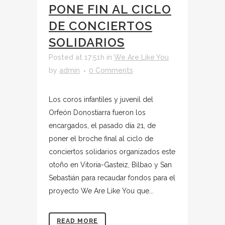
PONE FIN AL CICLO
DE CONCIERTOS
SOLIDARIOS
Posted at 17:51h
in
We Are Like You
by
admin
0 Comments
Los coros infantiles y juvenil del
Orfeón Donostiarra fueron los
encargados, el pasado día 21, de
poner el broche final al ciclo de
conciertos solidarios organizados este
otoño en Vitoria-Gasteiz, Bilbao y San
Sebastián para recaudar fondos para el
proyecto We Are Like You que...
READ MORE