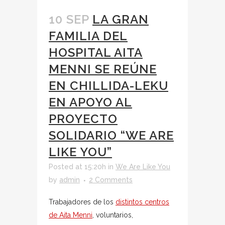
10 SEP
LA GRAN
FAMILIA DEL
HOSPITAL AITA
MENNI SE REÚNE
EN CHILLIDA-LEKU
EN APOYO AL
PROYECTO
SOLIDARIO “WE ARE
LIKE YOU”
Posted at 15:20h
in
We Are Like You
by
admin
2 Comments
Trabajadores de los
distintos centros
de Aita Menni
, voluntarios,