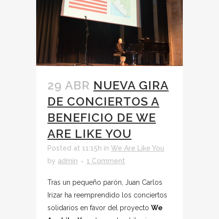
29 ABR
NUEVA GIRA
DE CONCIERTOS A
BENEFICIO DE WE
ARE LIKE YOU
Posted at 11:15h
in
We Are Like You
by
admin
1 Comment
Tras un pequeño parón, Juan Carlos
Irizar ha reemprendido los conciertos
solidarios en favor del proyecto
We